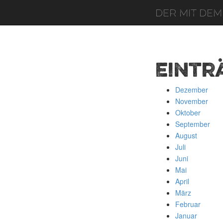
Der mit dem
Eintr
Dezember
November
Oktober
September
August
Juli
Juni
Mai
April
März
Februar
Januar