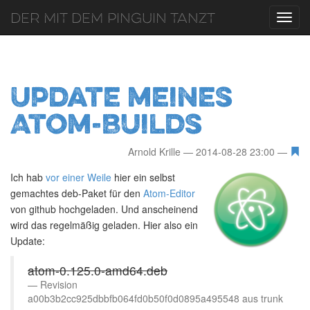
Der mit dem Pinguin tanzt
Toggl
navig
Update meines
Atom-Builds
Arnold Krille
2014-08-28 23:00
Ich hab
vor einer Weile
hier ein selbst
gemachtes deb-Paket für den
Atom-Editor
von github hochgeladen. Und anscheinend
wird das regelmäßig geladen. Hier also ein
Update:
atom-0.125.0-amd64.deb
Revision
a00b3b2cc925dbbfb064fd0b50f0d0895a495548 aus trunk